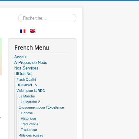
Rechercher
French Menu
Acceuil
A Propos de Nous
Nos Services
UlQualNet
Flash Qualité
UlQualNet TV
Vision pour la RDC
La Marche
La Marche-2
Engagement pour l'Excellence
Genèse
e
Historique
Traductions
Traducteur
Rôle des églises